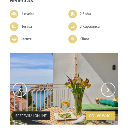
Hedera A8
4 osoba
2 Soba
Terasa
2 Kupaonica
Jacuzzi
Klima
REZERVIRAJ ONLINE
OD 160 €/NOĆ