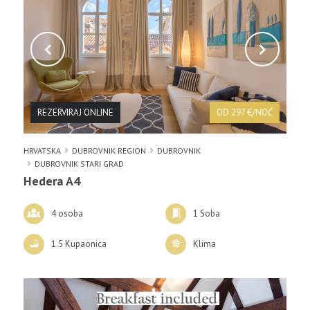
REZERVIRAJ ONLINE
OD 297 €/NOĆ
HRVATSKA
DUBROVNIK REGION
DUBROVNIK
DUBROVNIK STARI GRAD
Hedera A4
4 osoba
1 Soba
1.5 Kupaonica
Klima