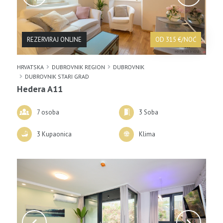
REZERVIRAJ ONLINE
OD 315 €/NOĆ
HRVATSKA
DUBROVNIK REGION
DUBROVNIK
DUBROVNIK STARI GRAD
Hedera A11
7 osoba
3 Soba
3 Kupaonica
Klima