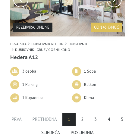
REZERVIRAJ ONLINE
OD 145 €/NOĆ
HRVATSKA
DUBROVNIK REGION
DUBROVNIK
DUBROVNIK - GRUZ / GORNJI KONO
Hedera A12
3 osoba
1 Soba
1 Parking
Balkon
1 Kupaonica
Klima
PRVA
PRETHODNA
1
2
3
4
5
SLJEDEĆA
POSLJEDNJA