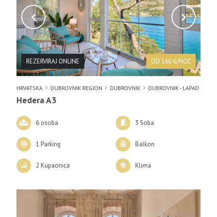
REZERVIRAJ ONLINE
OD 160 €/NOĆ
HRVATSKA
DUBROVNIK REGION
DUBROVNIK
DUBROVNIK - LAPAD
Hedera A3
6 osoba
3 Soba
1 Parking
Balkon
2 Kupaonica
Klima