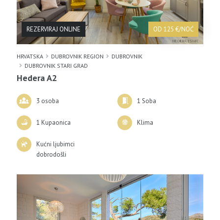
REZERVIRAJ ONLINE
OD 125 €/NOĆ
HRVATSKA
DUBROVNIK REGION
DUBROVNIK
DUBROVNIK STARI GRAD
Hedera A2
3 osoba
1 Soba
1 Kupaonica
Klima
Kućni ljubimci
dobrodošli