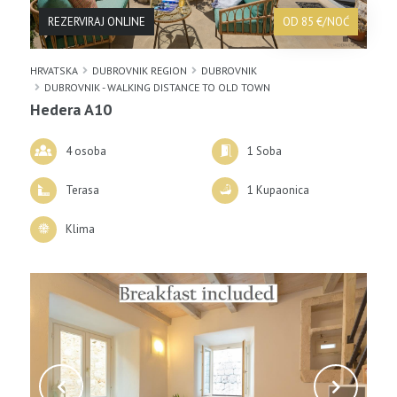
REZERVIRAJ ONLINE
OD 85 €/NOĆ
HRVATSKA
DUBROVNIK REGION
DUBROVNIK
DUBROVNIK - WALKING DISTANCE TO OLD TOWN
Hedera A10
4 osoba
1 Soba
Terasa
1 Kupaonica
Klima