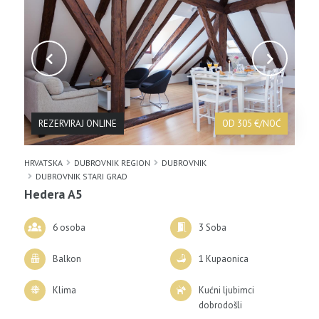
REZERVIRAJ ONLINE
OD 305 €/NOĆ
HRVATSKA
DUBROVNIK REGION
DUBROVNIK
DUBROVNIK STARI GRAD
Hedera A5
6 osoba
3 Soba
Balkon
1 Kupaonica
Klima
Kućni ljubimci
dobrodošli