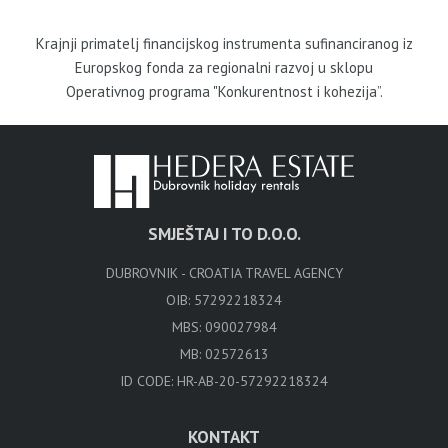
Krajnji primatelj financijskog instrumenta sufinanciranog iz
Europskog fonda za regionalni razvoj u sklopu
Operativnog programa "Konkurentnost i kohezija”.
SMJEŠTAJ I TO D.O.O.
DUBROVNIK - CROATIA TRAVEL AGENCY
OIB: 57292218324
MBS: 090027984
MB: 02572613
ID CODE: HR-AB-20-57292218324
KONTAKT