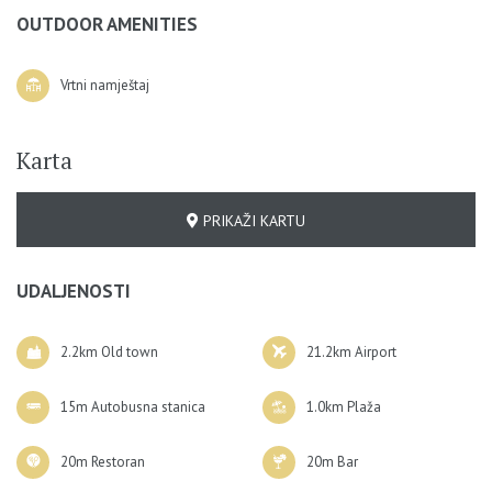
OUTDOOR AMENITIES
Vrtni namještaj
Karta
PRIKAŽI KARTU
UDALJENOSTI
2.2km Old town
21.2km Airport
15m Autobusna stanica
1.0km Plaža
20m Restoran
20m Bar