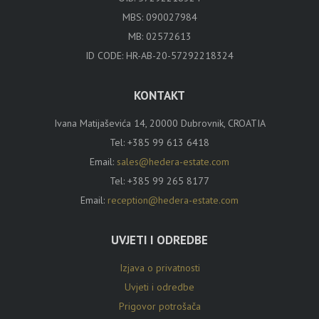
MBS: 090027984
MB: 02572613
ID CODE: HR-AB-20-57292218324
KONTAKT
Ivana Matijaševića 14, 20000 Dubrovnik, CROATIA
Tel:
+385 99 613 6418
Email:
sales@hedera-estate.com
Tel:
+385 99 265 8177
Email:
reception@hedera-estate.com
UVJETI I ODREDBE
Izjava o privatnosti
Uvjeti i odredbe
Prigovor potrošača