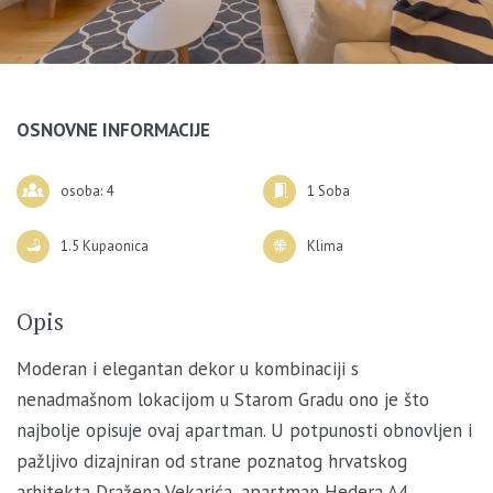
OSNOVNE INFORMACIJE
osoba: 4
1 Soba
1.5 Kupaonica
Klima
Opis
Moderan i elegantan dekor u kombinaciji s
nenadmašnom lokacijom u Starom Gradu ono je što
najbolje opisuje ovaj apartman. U potpunosti obnovljen i
pažljivo dizajniran od strane poznatog hrvatskog
arhitekta Dražena Vekarića, apartman Hedera A4