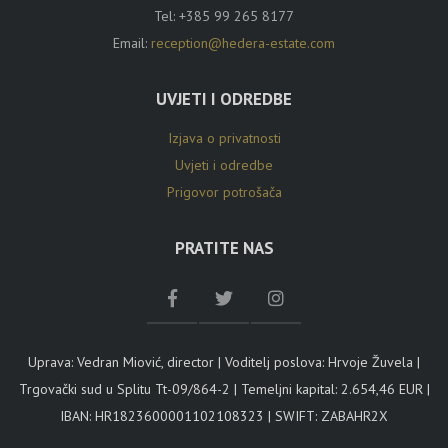
Tel:
+385 99 265 8177
Email:
reception@hedera-estate.com
UVJETI I ODREDBE
Izjava o privatnosti
Uvjeti i odredbe
Prigovor potrošača
PRATITE NAS
Uprava: Vedran Miović, director | Voditelj poslova: Hrvoje Žuvela |
Trgovački sud u Splitu Tt-09/864-2 | Temeljni kapital: 2.654,46 EUR |
IBAN: HR1823600001102108323 | SWIFT: ZABAHR2X