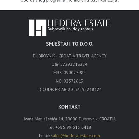
SMJEŠTAJ I TO D.O.O.
DUBROVNIK - CROATIA TRAVEL AGENCY
OIB: 57292218324
MBS: 090027984
MB: 02572613
ID CODE: HR-AB-20-57292218324
KONTAKT
Ivana Matijaševića 14, 20000 Dubrovnik, CROATIA
Tel:
+385 99 613 6418
Email:
sales@hedera-estate.com