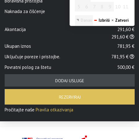
Boravišna pristojba
7,95 €
5
6
7
8
9
10
11
5
6
7
8
9
10
11
Naknada za čišćenje
45,00 €
Danas
Izbriši
Zatvori
Danas
Izbriši
Zatvori
Akontacija
291,60 €
291,60 €
Ukupan iznos
781,95 €
Uključuje poreze i pristojbe.
781,95 €
Povratni polog za štetu
500,00 €
DODAJ USLUGE
REZERVIRAJ
Pročitajte naše
Pravila otkazivanja