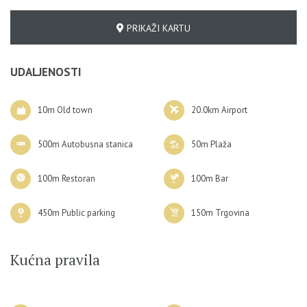
atrakcija i muzeja.
Apartman se nalazi unutar Posebne zone prometne
PRIKAŽI KARTU
regulacije u Dubrovniku, uvedene u lipnju 2025. Dolazak
privatnim automobilom nije moguć jer je pristup
UDALJENOSTI
vozilima u ovom području ograničen.
U apartmanu se može smjestiti najviše 4 osobe.
10m Old town
20.0km Airport
500m Autobusna stanica
50m Plaža
100m Restoran
100m Bar
450m Public parking
150m Trgovina
Kućna pravila