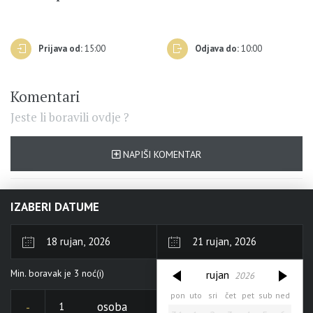
Prijava od:
15:00
Odjava do:
10:00
Komentari
Jeste li boravili ovdje ?
NAPIŠI KOMENTAR
IZABERI DATUME
rujan
2026
Min. boravak je
3
noć(i)
rujan
2026
pon
uto
sri
čet
pet
sub
ned
pon
uto
sri
čet
pet
sub
ned
31
1
2
3
4
5
6
osoba