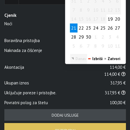
31
1
2
3
4
5
6
7
8
9
10
11
12
13
7
8
9
10
11
12
13
14
15
16
17
18
19
20
Cjenik
14
15
16
17
18
19
20
Noći
3
x
95,00 €
21
22
23
24
25
26
27
21
22
23
24
25
26
27
3 x 95,00 €
28
29
30
1
2
3
4
28
29
30
1
2
3
4
Boravišna pristojba
7,95 €
5
6
7
8
9
10
11
5
6
7
8
9
10
11
Naknada za čišćenje
25,00 €
Danas
Izbriši
Zatvori
Danas
Izbriši
Zatvori
Akontacija
114,00 €
114,00 €
Ukupan iznos
317,95 €
Uključuje poreze i pristojbe.
317,95 €
Povratni polog za štetu
100,00 €
DODAJ USLUGE