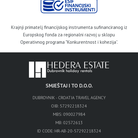
Krajnji primatelj financijskog instrumenta sufinanciranog iz
Europskog fonda za regionalni razvoj u sklopu
Operativnog programa "Konkurentnost i kohezija”.
SMJEŠTAJ I TO D.O.O.
DUBROVNIK - CROATIA TRAVEL AGENCY
OIB: 57292218324
MBS: 090027984
MB: 02572613
ID CODE: HR-AB-20-57292218324