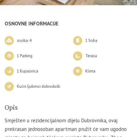
OSNOVNE INFORMACIJE
osoba: 4
1 Soba
1 Parking
Terasa
1 Kupaonica
Klima
Kućni ljubimci dobrodošli
Opis
Smješten u rezidencijalnom dijelu Dubrovnika, ovaj
prekrasan jednosoban apartman pružit će vam ugodno