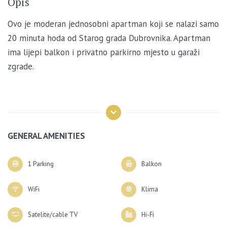
Opis
Ovo je moderan jednosobni apartman koji se nalazi samo
20 minuta hoda od Starog grada Dubrovnika. Apartman
ima lijepi balkon i privatno parkirno mjesto u garaži
zgrade.
Apartman se nalazi na 1. katu novoizgrađene stambene
zgrade sa dizalom te se sastoji od ulaznog hodnika,
kupaonice s tuš kabinom, prostranog dnevnog boravka /
GENERAL AMENITIES
blagovaonice s kuhinjom i jedne spavaće sobe s bračnim
krevetom. Dnevna soba i spavaća soba imaju izlaz na
1 Parking
Balkon
balkon opremljen ležaljkama i stolom.
WiFi
Klima
Sadržaji uključuju: besplatni parking, balkon, klima uređaj
Satelite/cable TV
Hi-Fi