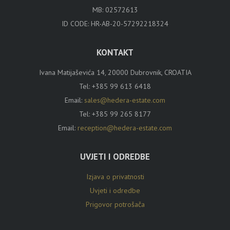
MB: 02572613
ID CODE: HR-AB-20-57292218324
KONTAKT
Ivana Matijaševića 14, 20000 Dubrovnik, CROATIA
Tel:
+385 99 613 6418
Email:
sales@hedera-estate.com
Tel:
+385 99 265 8177
Email:
reception@hedera-estate.com
UVJETI I ODREDBE
Izjava o privatnosti
Uvjeti i odredbe
Prigovor potrošača