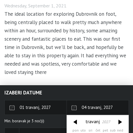
Wednesday, September 1, 2021
The ideal location for exploring Dubrovnik on foot,
being centrally placed to walk pretty much anywhere
within an hour, surrounded by history, some amazing
scenery and fantastic places to eat. This was our first
time in Dubrovnik, but we'll be back, and hopefully be
able to stay in this property again. It had everything we
needed and was spotless, very comfortable and we
loved staying there
IZABERI DATUME
travanj
2027
Min. boravak je
3
noć(i)
travanj
2027
pon
uto
sri
čet
pet
sub
ned
pon
uto
sri
čet
pet
sub
ned