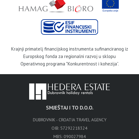
Krajnji primatelj financijskog instrumenta sufinanciranog iz
Europskog fonda za regionalni razvoj u sklopu
Operativnog programa "Konkurentnost i kohezija”.
SMJEŠTAJ I TO D.O.O.
DUBROVNIK - CROATIA TRAVEL AGENCY
OIB: 57292218324
MBS: 090027984