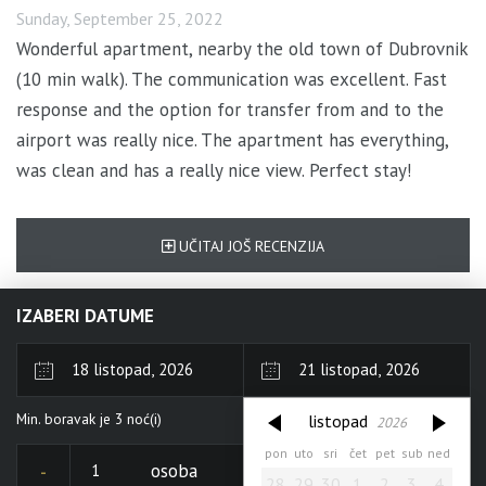
Sunday, September 25, 2022
Wonderful apartment, nearby the old town of Dubrovnik
(10 min walk). The communication was excellent. Fast
response and the option for transfer from and to the
airport was really nice. The apartment has everything,
was clean and has a really nice view. Perfect stay!
UČITAJ JOŠ RECENZIJA
IZABERI DATUME
listopad
2026
Min. boravak je
3
noć(i)
listopad
2026
pon
uto
sri
čet
pet
sub
ned
pon
uto
sri
čet
pet
sub
ned
28
29
30
1
2
3
4
osoba
28
29
30
1
2
3
4