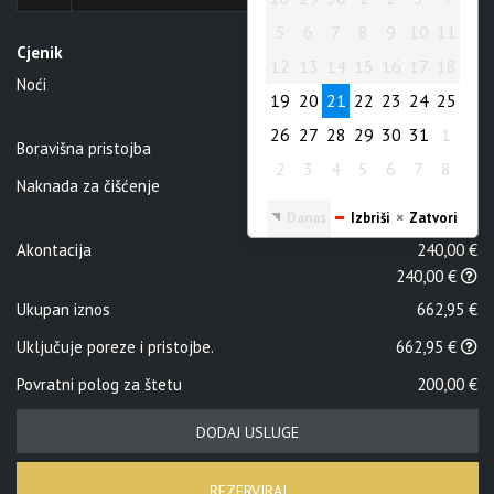
5
6
7
8
9
10
11
5
6
7
8
9
10
11
12
13
14
15
16
17
18
Cjenik
12
13
14
15
16
17
18
Noći
3
x
200,00 €
19
20
21
22
23
24
25
19
20
21
22
23
24
25
3 x 200,00 €
26
27
28
29
30
31
1
26
27
28
29
30
31
1
Boravišna pristojba
7,95 €
2
3
4
5
6
7
8
2
3
4
5
6
7
8
Naknada za čišćenje
55,00 €
Danas
Izbriši
Zatvori
Danas
Izbriši
Zatvori
Akontacija
240,00 €
240,00 €
Ukupan iznos
662,95 €
Uključuje poreze i pristojbe.
662,95 €
Povratni polog za štetu
200,00 €
DODAJ USLUGE
REZERVIRAJ