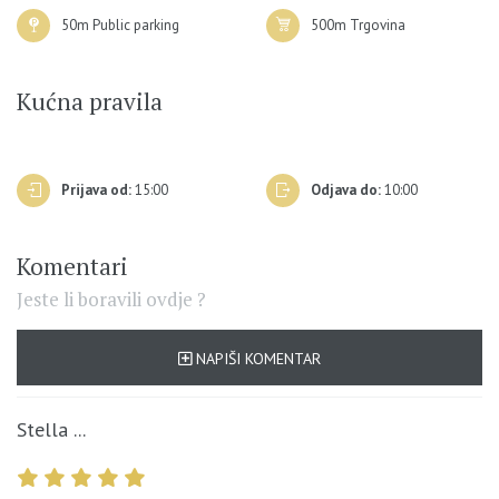
50m Public parking
500m Trgovina
Kućna pravila
Prijava od:
15:00
Odjava do:
10:00
Komentari
Jeste li boravili ovdje ?
NAPIŠI KOMENTAR
Stella ...