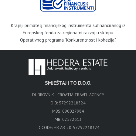
Krajnji primatelj financijskog instrumenta sufinanciranog iz
Europskog fonda za regionalni razvoj u sklopu
Operativnog programa "Konkurentnost i kohezija”.
SMJEŠTAJ I TO D.O.O.
DUBROVNIK - CROATIA TRAVEL AGENCY
OIB: 57292218324
MBS: 090027984
MB: 02572613
ID CODE: HR-AB-20-57292218324