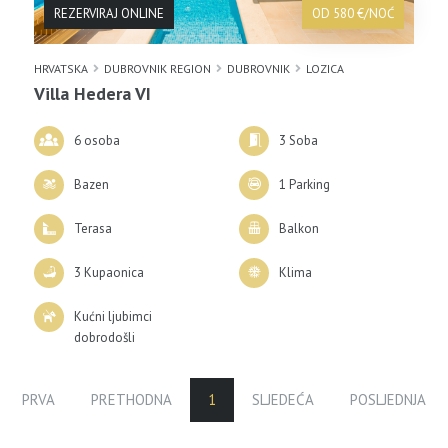
REZERVIRAJ ONLINE
OD 580 €/NOĆ
HRVATSKA
DUBROVNIK REGION
DUBROVNIK
LOZICA
Villa Hedera VI
6 osoba
3 Soba
Bazen
1 Parking
Terasa
Balkon
3 Kupaonica
Klima
Kućni ljubimci
dobrodošli
PRVA
PRETHODNA
1
SLJEDEĆA
POSLJEDNJA