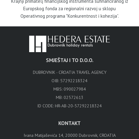
Krajnji primatelj financijskog instrumenta sufinanciranog iz
Europskog fonda za regionalni razvoj u sklopu
Operativnog programa "Konkurentnost i kohezija”.
SMJEŠTAJ I TO D.O.O.
DUBROVNIK - CROATIA TRAVEL AGENCY
OIB: 57292218324
MBS: 090027984
MB: 02572613
ID CODE: HR-AB-20-57292218324
KONTAKT
Ivana Matijaševića 14, 20000 Dubrovnik, CROATIA