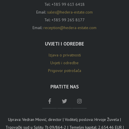
Tel:
+385 99 613 6418
Email:
sales@hedera-estate.com
Tel:
+385 99 265 8177
Email:
reception@hedera-estate.com
UVJETI I ODREDBE
Izjava o privatnosti
Uvjeti i odredbe
Prigovor potrošača
PRATITE NAS
Uprava: Vedran Miović, director | Voditelj poslova: Hrvoje Žuvela |
Trgovački sud u Splitu Tt-09/864-2 | Temeljni kapital: 2.654,46 EUR |