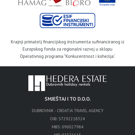
Krajnji primatelj financijskog instrumenta sufinanciranog iz
Europskog fonda za regionalni razvoj u sklopu
Operativnog programa "Konkurentnost i kohezija”.
SMJEŠTAJ I TO D.O.O.
DUBROVNIK - CROATIA TRAVEL AGENCY
OIB: 57292218324
MBS: 090027984