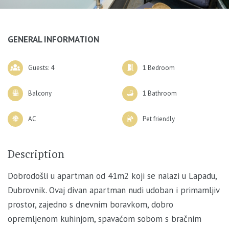
GENERAL INFORMATION
Guests: 4
1 Bedroom
Balcony
1 Bathroom
AC
Pet friendly
Description
Dobrodošli u apartman od 41m2 koji se nalazi u Lapadu,
Dubrovnik. Ovaj divan apartman nudi udoban i primamljiv
prostor, zajedno s dnevnim boravkom, dobro
opremljenom kuhinjom, spavaćom sobom s bračnim