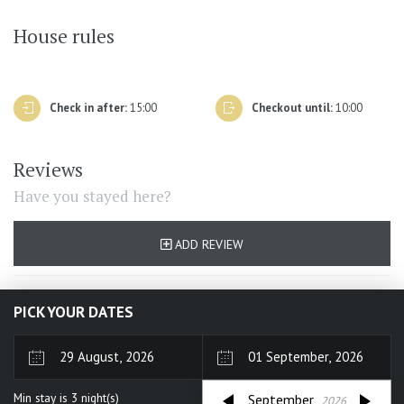
House rules
Check in after:
15:00
Checkout until:
10:00
Reviews
Have you stayed here?
ADD REVIEW
PICK YOUR DATES
August
2026
Min stay is
3
night(s)
September
2026